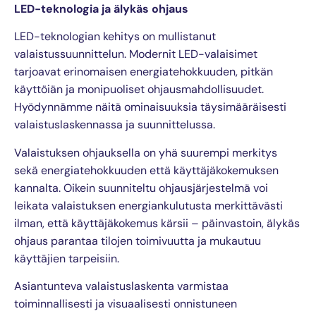
LED-teknologia ja älykäs ohjaus
LED-teknologian kehitys on mullistanut
valaistussuunnittelun. Modernit LED-valaisimet
tarjoavat erinomaisen energiatehokkuuden, pitkän
käyttöiän ja monipuoliset ohjausmahdollisuudet.
Hyödynnämme näitä ominaisuuksia täysimääräisesti
valaistuslaskennassa ja suunnittelussa.
Valaistuksen ohjauksella on yhä suurempi merkitys
sekä energiatehokkuuden että käyttäjäkokemuksen
kannalta. Oikein suunniteltu ohjausjärjestelmä voi
leikata valaistuksen energiankulutusta merkittävästi
ilman, että käyttäjäkokemus kärsii – päinvastoin, älykäs
ohjaus parantaa tilojen toimivuutta ja mukautuu
käyttäjien tarpeisiin.
Asiantunteva valaistuslaskenta varmistaa
toiminnallisesti ja visuaalisesti onnistuneen