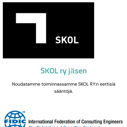
SKOL ry jäsen
Noudatamme toiminnassamme SKOL RY:n eettisiä
sääntöjä.