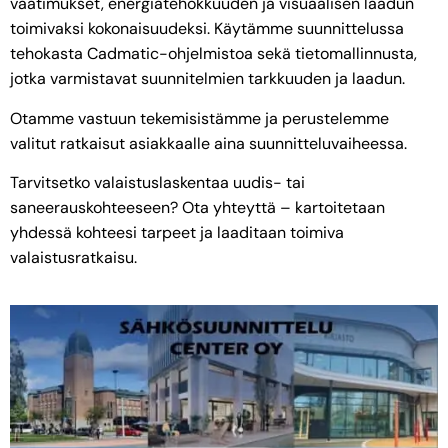
vaatimukset, energiatehokkuuden ja visuaalisen laadun
toimivaksi kokonaisuudeksi. Käytämme suunnittelussa
tehokasta Cadmatic-ohjelmistoa sekä tietomallinnusta,
jotka varmistavat suunnitelmien tarkkuuden ja laadun.
Otamme vastuun tekemisistämme ja perustelemme
valitut ratkaisut asiakkaalle aina suunnitteluvaiheessa.
Tarvitsetko valaistuslaskentaa uudis- tai
saneerauskohteeseen? Ota yhteyttä – kartoitetaan
yhdessä kohteesi tarpeet ja laaditaan toimiva
valaistusratkaisu.