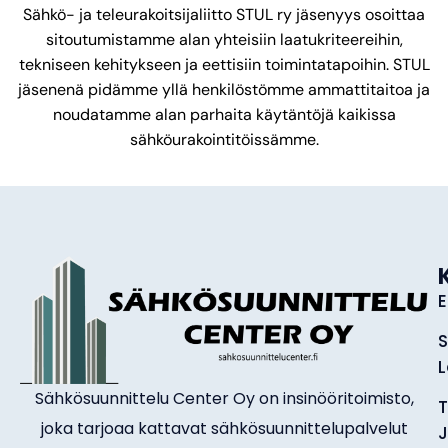
Sähkö- ja teleurakoitsijaliitto STUL ry jäsenyys osoittaa
sitoutumistamme alan yhteisiin laatukriteereihin,
tekniseen kehitykseen ja eettisiin toimintatapoihin. STUL
jäsenenä pidämme yllä henkilöstömme ammattitaitoa ja
noudatamme alan parhaita käytäntöjä kaikissa
sähköurakointitöissämme.
E
S
L
Sähkösuunnittelu Center Oy on insinööritoimisto,
T
joka tarjoaa kattavat sähkösuunnittelupalvelut
J