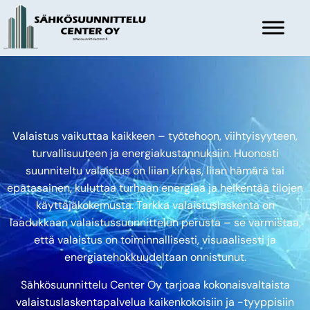
Valaistus vaikuttaa kaikkeen – työtehoon, viihtyisyyteen,
turvallisuuteen ja energiakustannuksiin. Huonosti
suunniteltu valaistus on liian kirkas, liian hämärä tai
epätasainen, kuluttaa turhaan energiaa ja heikentää tilojen
käyttäjäkokemusta. Tarkka valaistuslaskenta on
laadukkaan valaistussuunnittelun perusta – se varmistaa,
että valaistus on toiminnallisesti, visuaalisesti ja
energiatehokkuudeltaan onnistunut.
Sähkösuunnittelu Center Oy tarjoaa kokonaisvaltaista
valaistuslaskentapalvelua kaikenkokoisiin ja -tyyppisiin