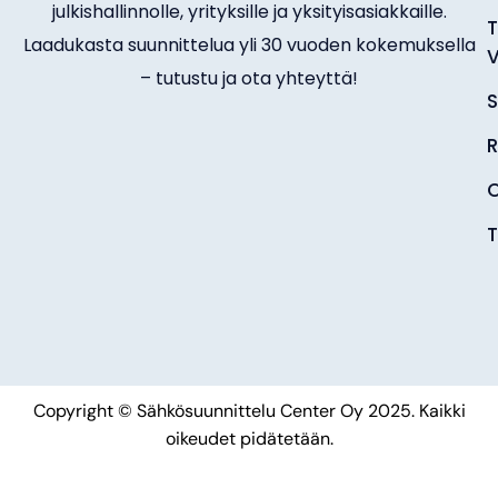
julkishallinnolle, yrityksille ja yksityisasiakkaille.
T
Laadukasta suunnittelua yli 30 vuoden kokemuksella
V
– tutustu ja ota yhteyttä!
S
R
O
T
Copyright © Sähkösuunnittelu Center Oy 2025. Kaikki
oikeudet pidätetään.