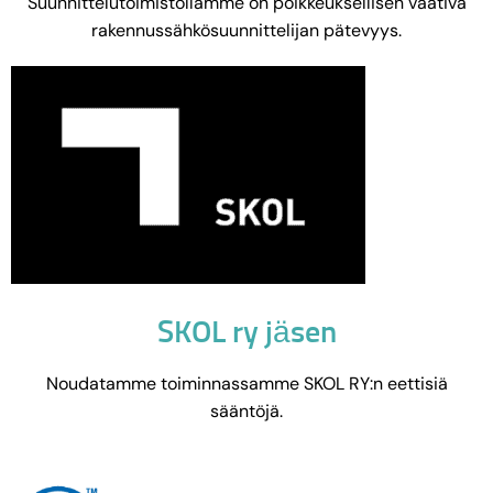
Suunnittelutoimistollamme on poikkeuksellisen vaativa
rakennussähkösuunnittelijan pätevyys.
SKOL ry jäsen
Noudatamme toiminnassamme SKOL RY:n eettisiä
sääntöjä.