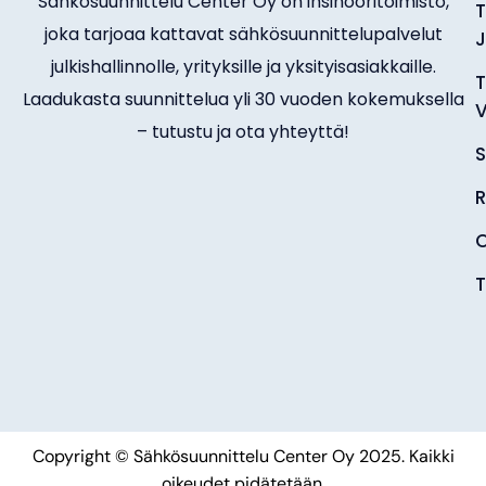
Sähkösuunnittelu Center Oy on insinööritoimisto,
T
joka tarjoaa kattavat sähkösuunnittelupalvelut
J
julkishallinnolle, yrityksille ja yksityisasiakkaille.
T
Laadukasta suunnittelua yli 30 vuoden kokemuksella
V
– tutustu ja ota yhteyttä!
S
R
O
T
Copyright © Sähkösuunnittelu Center Oy 2025. Kaikki
oikeudet pidätetään.