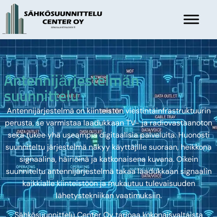
Antennijärjestelmän
suunnittelu
Antennijärjestelmä on kiinteistön viestintäinfrastruktuurin
perusta, se varmistaa laadukkaan TV- ja radiovastaanoton
sekä tukee yhä useampia digitaalisia palveluita. Huonosti
suunniteltu järjestelmä näkyy käyttäjille suoraan, heikkona
signaalina, häiriöinä ja katkonaisena kuvana. Oikein
suunniteltu antennijärjestelmä takaa laadukkaan signaalin
kaikkialle kiinteistöön ja mukautuu tulevaisuuden
lähetystekniikan vaatimuksiin.
Sähkösuunnittelu Center Oy tarjoaa kokonaisvaltaista