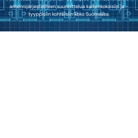
antennijärjestelmien suunnittelua kaikenkokoisiin ja -
tyyppisiin kohteisiin koko Suomessa.