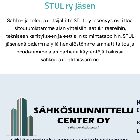
STUL ry jäsen
Sähkö- ja teleurakoitsijaliitto STUL ry jäsenyys osoittaa
sitoutumistamme alan yhteisiin laatukriteereihin,
tekniseen kehitykseen ja eettisiin toimintatapoihin. STUL
jäsenenä pidämme yllä henkilöstömme ammattitaitoa ja
noudatamme alan parhaita käytäntöjä kaikissa
sähköurakointitöissämme.
E
S
L